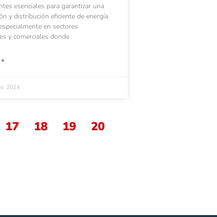
es esenciales para garantizar una
ón y distribución eficiente de energía
, especialmente en sectores
les y comerciales donde
 »
e, 2024
17
18
19
20