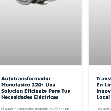
Autotransformador
Trans
Monofásico 220: Una
En Li
Solución Eficiente Para Tus
Innov
Necesidades Eléctricas
Local
El autotransformador monofásico 220 es un
Los trans