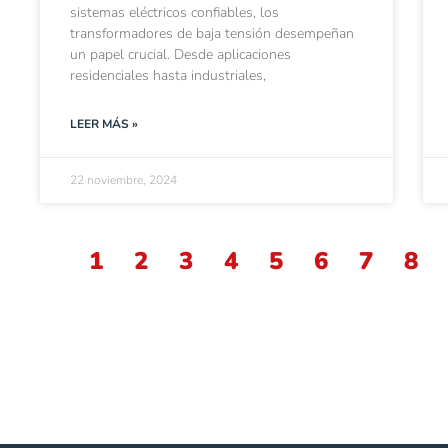
sistemas eléctricos confiables, los
transformadores de baja tensión desempeñan
un papel crucial. Desde aplicaciones
residenciales hasta industriales,
LEER MÁS »
22 noviembre, 2024
1
2
3
4
5
6
7
8