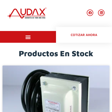
COTIZAR AHORA
Productos en stock
Productos En Stock