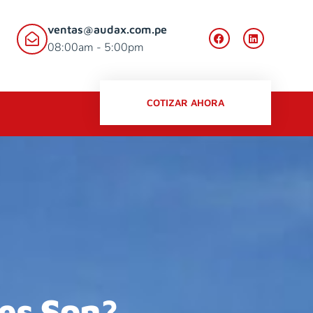
ventas@audax.com.pe
08:00am - 5:00pm
COTIZAR AHORA
es Son?