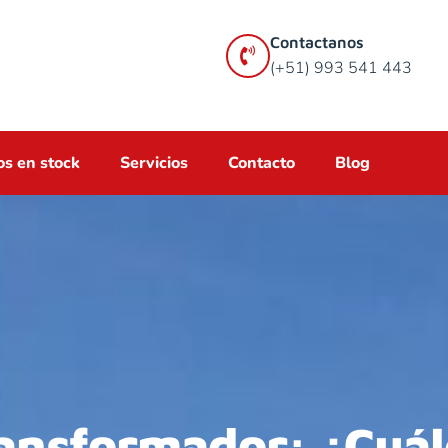
Contactanos
(+51) 993 541 443
s en stock
Servicios
Contacto
Blog
ansformador: ¿Cuál