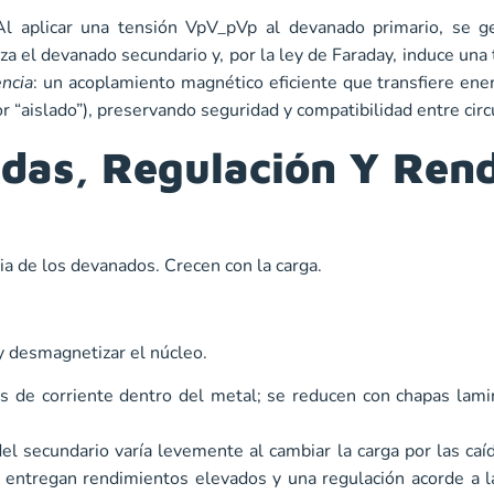
Al aplicar una tensión VpV_pVp​ al devanado primario, se g
za el devanado secundario y, por la ley de Faraday, induce una
ncia
: un acoplamiento magnético eficiente que transfiere ener
r “aislado”), preservando seguridad y compatibilidad entre circ
didas, Regulación Y Ren
ia de los devanados. Crecen con la carga.
 y desmagnetizar el núcleo.
os de corriente dentro del metal; se reducen con
chapas lami
el secundario varía levemente al cambiar la carga por las caíd
 entregan rendimientos elevados y una regulación acorde a la