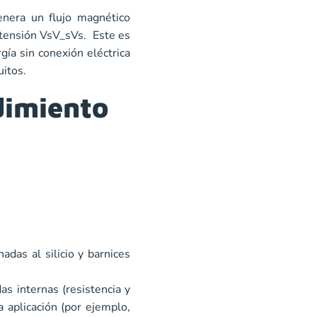
enera un flujo magnético
 tensión VsV_sVs​. Este es
gía sin conexión eléctrica
uitos.
dimiento
nadas
al silicio y barnices
as internas (resistencia y
 aplicación (por ejemplo,