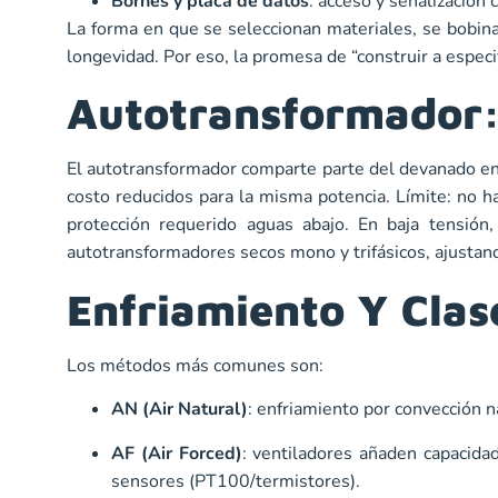
Bornes y placa de datos
: acceso y señalización 
La forma en que se seleccionan materiales, se bobin
longevidad. Por eso, la promesa de “construir a especif
Autotransformador:
El autotransformador comparte parte del devanado ent
costo reducidos para la misma potencia. Límite: no h
protección requerido aguas abajo. En baja tensión
autotransformadores secos mono y trifásicos, ajustando
Enfriamiento Y Clas
Los métodos más comunes son:
AN (Air Natural)
: enfriamiento por convección n
AF (Air Forced)
: ventiladores añaden capacida
sensores (PT100/termistores).