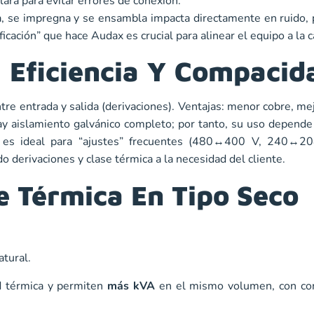
clara para evitar errores de conexión.
a, se impregna y se ensambla impacta directamente en ruido, 
icación” que hace Audax es crucial para alinear el equipo a la c
 Eficiencia Y Compacid
re entrada y salida (derivaciones). Ventajas: menor cobre, me
ay aislamiento galvánico completo; por tanto, su uso depende
, es ideal para “ajustes” frecuentes (480↔400 V, 240↔208
 derivaciones y clase térmica a la necesidad del cliente.
e Térmica En Tipo Seco
atural.
d térmica y permiten
más kVA
en el mismo volumen, con co