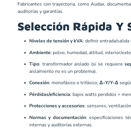
Fabricantes con trayectoria, como
Audax
, documenta
auditorías y garantías.
Selección Rápida Y 
Niveles de tensión y kVA
: definir entrada/sali
Ambiente
: polvo, humedad, altitud, interior/ex
Tipo
: transformador aislado (si se requiere
se
aislamiento no es un problema).
Conexión
: monofásico o trifásico;
Δ–Y/Y–Δ
según
Pérdidas/eficiencia
: bajos watts perdidos = men
Protecciones y accesorios
: sensores, ventilación
Normas y documentación
:
especificaciones t
internas y auditorías externas.