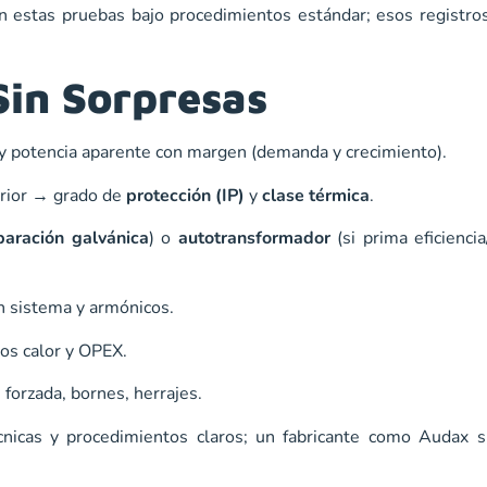
n estas pruebas bajo
procedimientos estándar
; esos registro
Sin Sorpresas
da y potencia aparente con margen (demanda y crecimiento).
terior → grado de
protección (IP)
y
clase térmica
.
paración galvánica
) o
autotransformador
(si prima eficienci
 sistema y armónicos.
os calor y OPEX.
 forzada, bornes, herrajes.
écnicas y procedimientos
claros; un fabricante como
Audax
si